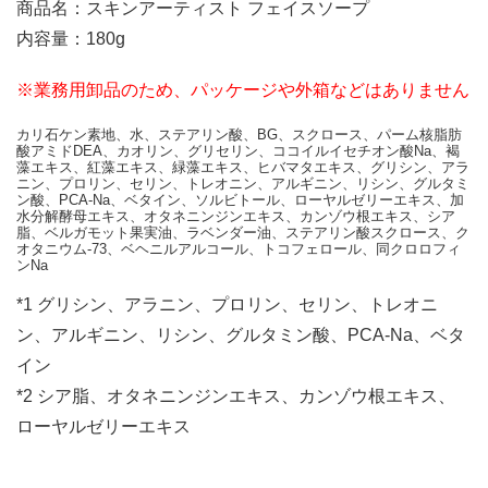
商品名：スキンアーティスト フェイスソープ
内容量：180g
※業務用卸品のため、パッケージや外箱などはありません
カリ石ケン素地、水、ステアリン酸、BG、スクロース、パーム核脂肪
酸アミドDEA、カオリン、グリセリン、ココイルイセチオン酸Na、褐
藻エキス、紅藻エキス、緑藻エキス、ヒバマタエキス、グリシン、アラ
ニン、プロリン、セリン、トレオニン、アルギニン、リシン、グルタミ
ン酸、PCA-Na、ベタイン、ソルビトール、ローヤルゼリーエキス、加
水分解酵母エキス、オタネニンジンエキス、カンゾウ根エキス、シア
脂、ベルガモット果実油、ラベンダー油、ステアリン酸スクロース、ク
オタニウム-73、ベヘニルアルコール、トコフェロール、同クロロフィ
ンNa
*1 グリシン、アラニン、プロリン、セリン、トレオニ
ン、アルギニン、リシン、グルタミン酸、PCA-Na、ベタ
イン
*2 シア脂、オタネニンジンエキス、カンゾウ根エキス、
ローヤルゼリーエキス